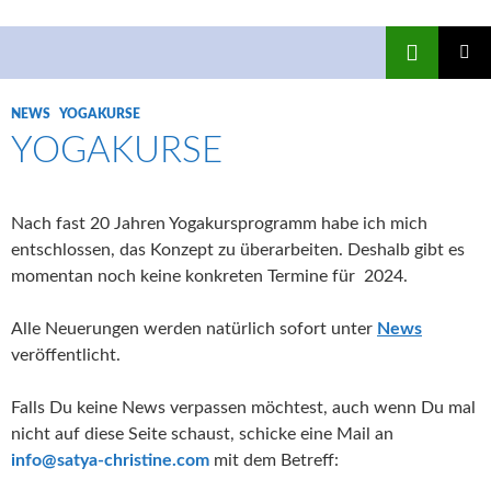
Suchen
SATYA – Christine Mayr
ZUM
INHALT
Pri
NEWS
|
YOGAKURSE
SPRINGEN
Me
YOGAKURSE
Nach fast 20 Jahren Yogakursprogramm habe ich mich
entschlossen, das Konzept zu überarbeiten. Deshalb gibt es
momentan noch keine konkreten Termine für 2024.
Alle Neuerungen werden natürlich sofort unter
News
veröffentlicht.
Falls Du keine News verpassen möchtest, auch wenn Du mal
nicht auf diese Seite schaust, schicke eine Mail an
info@satya-christine.com
mit dem Betreff: